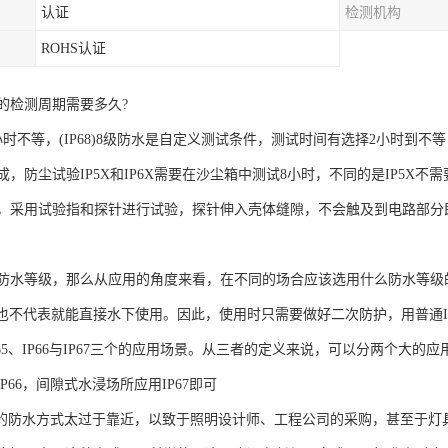
认证
检测机构
ROHS认证
的检测周期需要多久?
时不等，(IP68)8级防水是自定义测试条件，测试时间有选择2小时到不等
，防尘试验IP5X和IP6X需要在沙尘箱中测试8小时，不同的是IP5X不需
，采用试验指和探针进行试验，探针伸入壳体缝隙，不会触及到电路部分
防水等级，那么从应用的角度来看，在不同的场合应该选用什么防水等级的
级也不代表就能直接水下使用。因此，使用时只需要做好二次防护，用普通IP6
IP65、IP66与IP67三个的应用场景。从三者的定义来说，可以分两个大的
IP66，间隙式水浸场所应用IP67即可
IP66的防水方式太过于靠近，以致于照明设计师、工程公司的采购，甚至