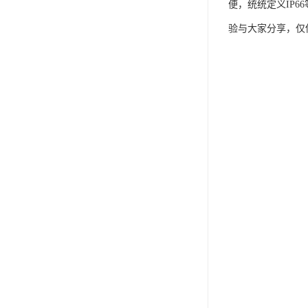
IP防水认证
便，统统定义IP
验与大家分享，仅
荣誉证书
CPC认证
CE-EN71认证
MSDS报告
UL报告
UKCA
售后服务体系