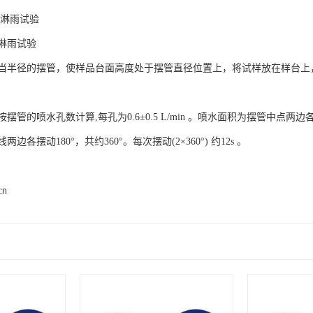
管淋雨试验
淋雨试验
当半径的摆管，使样品台面高度处于摆管直径位置上，将试样放在样台上，
摆管的喷水孔数计算,每孔为0.6±0.5 L/min 。喷水面积为摆管中点
各摆动180°，共约360°。每次摆动(2×360°) 约12s 。
cn