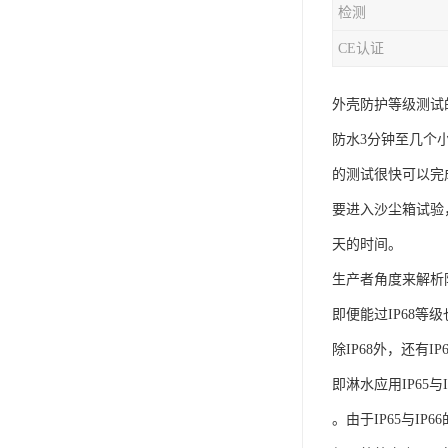
检测
iso9001质量认证
CE认证
质量检测认证
外壳防护等级测试
WEEE认证
防水3分钟至几个小
ISO13485体系认证
的测试很快可以完成
IEC62133认证
要进入沙尘箱试验
ISO27001安全信息体系
天的时间。
生产者角度来解析
REACH认证
即便能过IP68等
TS16949汽车行业体系
除IP68外，还有
BQB认证
即淋水应用IP65与
三体系认证
。由于IP65与