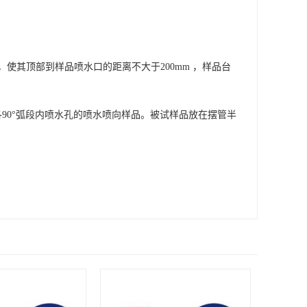
使其顶部到样品喷水口的距离不大于200mm ，样品台
两边各90°弧段内喷水孔的喷水喷向样品。被试样品放在摆管半