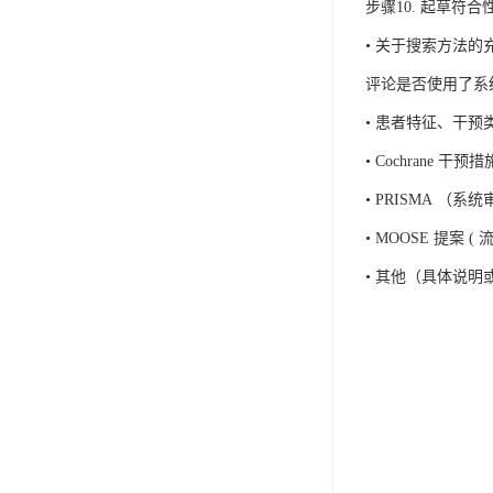
IP防水认证
步骤10. 起草符
• 关于搜索方法
荣誉证书
评论是否使用了系
CPC认证
• 患者特征、干预
CE-EN71认证
• Cochrane 
MSDS报告
• PRISMA 
UL报告
• MOOSE 提案 (
UKCA
• 其他（具体说明
售后服务体系