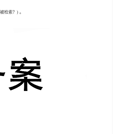
被检索？) 。