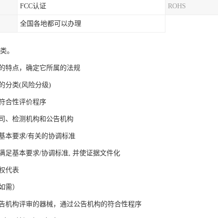
FCC认证
ROHS
全国各地都可以办理
分类。
械的特点，确定它所属的法规
械的分类(风险分级)
的符合性评价程序
公司、检测机构和公告机构
的基本要求/有关的协调标准
械满足基本要求/协调标准, 并使证据文件化
授权代表
（如需）
要公告机构评审的器械，通过公告机构的符合性程序