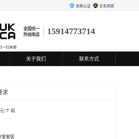
资质认证
实名商家
15914773714
扫一扫来撩
关于我们
联系方式
要求
元/个 起
市宝安区