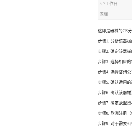
5-7工作日
iso9001质量认证
深圳
质量检测认证
这即是器械的CE
WEEE认证
步骤1. 分析该器
ISO13485体系认证
步骤2. 确定该器
IEC62133认证
步骤3. 选择相应
ISO27001安全信息体系
步骤4. 选择咨询
步骤5. 确认适用
REACH认证
步骤6. 确认该器
TS16949汽车行业体系
步骤7. 确定欧盟
BQB认证
步骤8. 欧洲注册
三体系认证
步骤9. 对于需