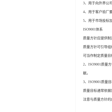
IP防水认证
3、用于向外界公
荣誉证书
4、用于客户验厂
5、用于市场投标
CPC认证
ISO9001体系
CE-EN71认证
质量方针应提供制
MSDS报告
质量方针可引导组
UL报告
可当作制定质量目
UKCA
2、ISO900
售后服务体系
献。
3、ISO9001
质量目标通常依据
注意与质量方针的