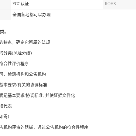
FCC认证
ROHS
全国各地都可以办理
分类。
械的特点，确定它所属的法规
械的分类(风险分级)
的符合性评价程序
公司、检测机构和公告机构
的基本要求/有关的协调标准
械满足基本要求/协调标准, 并使证据文件化
授权代表
（如需）
要公告机构评审的器械，通过公告机构的符合性程序