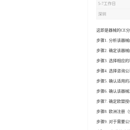
5-7工作日
iso9001质量认证
深圳
质量检测认证
这即是器械的CE
WEEE认证
步骤1. 分析该器
ISO13485体系认证
步骤2. 确定该器
IEC62133认证
步骤3. 选择相应
ISO27001安全信息体系
步骤4. 选择咨询
步骤5. 确认适用
REACH认证
步骤6. 确认该器
TS16949汽车行业体系
步骤7. 确定欧盟
BQB认证
步骤8. 欧洲注册
三体系认证
步骤9. 对于需