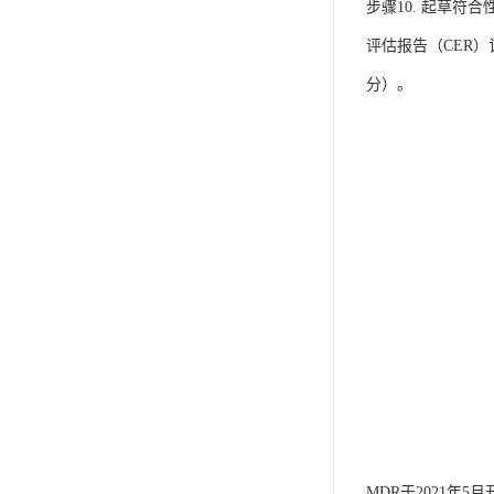
IP防水认证
步骤10. 起草符
评估报告（CER）
荣誉证书
分）。
CPC认证
CE-EN71认证
MSDS报告
UL报告
UKCA
售后服务体系
MDR于2021年