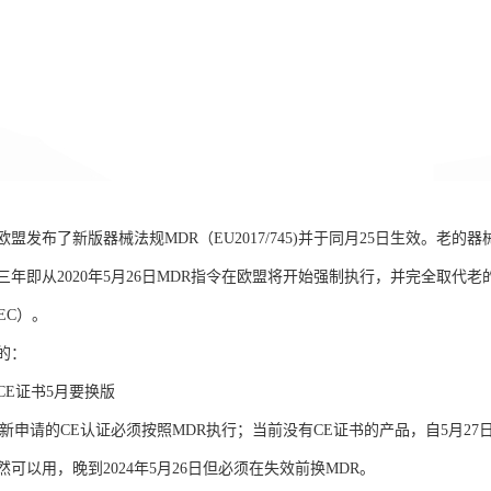
欧盟发布了新版器械法规MDR（EU2017/745)并于同月25日生效。老的器械指令即
年即从2020年5月26日MDR指令在欧盟将开始强制执行，并完全取代老的器
EEC）。
的：
CE证书5月要换版
新申请的CE认证必须按照MDR执行；当前没有CE证书的产品，自5月27日起
可以用，晚到2024年5月26日但必须在失效前换MDR。