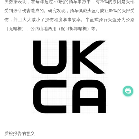
关数据表明，在每年超过500例的骑车事故中，有75%的原因是头部
受到致命伤害造成的。研究发现，骑车佩戴头盔可防止85%的头部受
伤，并且大大减小了损伤程度和事故率。半盔式骑行头盔分为公路
（无帽檐）、公路山地两用（配可拆卸帽檐）等。
质检报告的意义