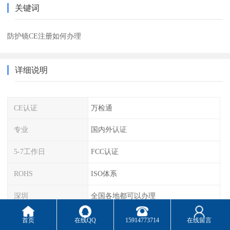
关键词
防护镜CE注册如何办理
详细说明
CE认证
万检通
专业
国内外认证
5-7工作日
FCC认证
ROHS
ISO体系
深圳
全国各地都可以办理
首页
在线QQ
15914773714
在线留言
根据目前欧盟统计，拥有老指令版本MDD（93/42/EEC）授权的NB