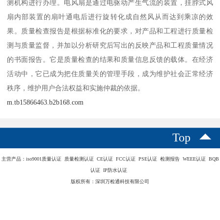
测机构进行办理。电风扇是通过电驱动产生气流的装置，挂脖式风
扇内部装置的扇叶通电后进行旋转化成自然风从而达到乘凉的效
果。质量检查报告是根据标准化的要求，对产品和工程进行质量检
测与质量监督，并加以分析研究后写出的反映产品和工程质量情况
的书面报告。它是质量检查的结果和质量信息反馈的载体。在经济
活动中，它已成为把住质量关的管理手段，成为维护社会正常经济
秩序，维护用户合法权益和实施仲裁的依据。
m.tb15866463.b2b168.com
Top
主营产品：iso9001质量认证 质量检测认证 CE认证 FCC认证 PSE认证 检测报告 WEEE认证 BQB
认证 IP防水认证
版权所有：深圳万检通科技有限公司