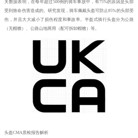
关数据表明，在每年超过500例的骑车事故中，有75%的原因是头部
受到致命伤害造成的。研究发现，骑车佩戴头盔可防止85%的头部受
伤，并且大大减小了损伤程度和事故率。半盔式骑行头盔分为公路
（无帽檐）、公路山地两用（配可拆卸帽檐）等。
头盔CMA质检报告解析