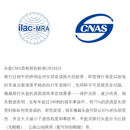
头盔CMA质检报告标准GB24429
骑行过程中的摔倒会对头部造成很大的损害，即使骑行者是以较低
的车速沿着坡度平稳的自行车道骑行，也同样不可忽视安全问题。
佩戴骑行头盔的原因很简单也很重要——保护头部，减少伤害。相
关数据表明，在每年超过500例的骑车事故中，有75%的原因是头部
受到致命伤害造成的。研究发现，骑车佩戴头盔可防止85%的头部受
伤，并且大大减小了损伤程度和事故率。半盔式骑行头盔分为公路
（无帽檐）、公路山地两用（配可拆卸帽檐）等。