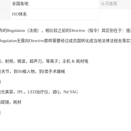
全国各地
认可度高
ISO体系
的Regulation（法规），相比较之前的Directive（指令）其区别
gulation无需向Directive那样需要经过成员国转化成当地法律法规去落
频，射频，微波，超声刀，等离子；主机 & 耗材电
I类关节，到IIb植入物，到I类手术器械
器
美容，IPL，LED治疗仪，调Q，Nd:YAG
内窥镜，耗材
类