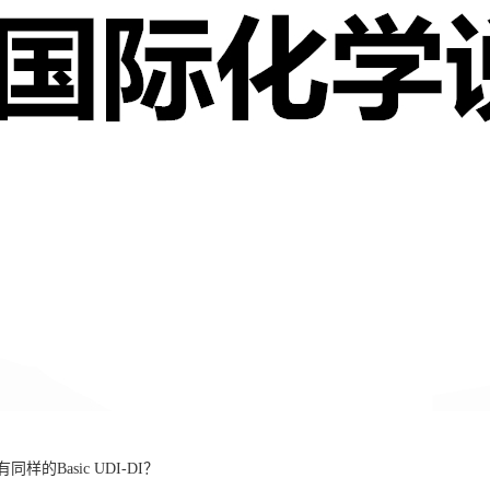
的Basic UDI-DI？