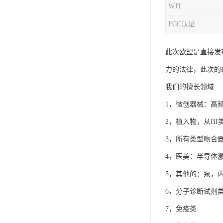
WJT
iso9001质量认证
FCC认证
质量检测认证
此次欧盟是直接发布
WEEE认证
力的法律，此次的Re
ISO13485体系认证
我们的擅长领域
IEC62133认证
1，微创器械：高
ISO27001安全信息体系
2，植入物，从II
3，所有类型吻合
REACH认证
4，医美：半导体激光
TS16949汽车行业体系
5，其他的：泵，
BQB认证
6，分子诊断试剂
三体系认证
7，免疫类