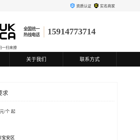
资质认证
实名商家
15914773714
扫一扫来撩
关于我们
联系方式
要求
元/个 起
市宝安区