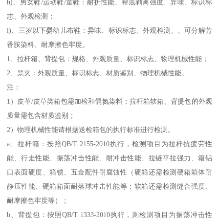
h)、男女鞋/运动鞋/童鞋：耐折性能、帮底剥离强度、异味、标识标
志、外观检测；
i)、三岁以下婴幼儿布鞋：异味、标识标志、外观检测、、可分解芳
香胺染料、耐摩擦色牢度。
1、拉杆箱、背提包：规格、外观质量、标识标志、物理机械性能；
2、票夹：外观质量、标识标志、材质鉴别、物理机械性能。
注：
1）皮革/皮草类箱包需加检和偶氮染料；拉杆箱软箱、背提包的外观
质量需包含材质鉴别；
2）物理机械性能请根据送检箱包的执行标准进行检测。
a、拉杆箱：按照QB/T 2155-2010执行，检测项目为拉杆抗疲劳性
能、行走性能、振荡冲击性能、耐冲击性能、拉链平拉强力、箱铝
口表面硬度、箱锁、五金配件耐腐蚀性（硬箱还需检测硬箱箱体耐
静压性能、硬箱箱面耐落球冲击性能等；软箱还需检测缝合强度、
耐摩擦色牢度等）；
b、背提包：按照QB/T 1333-2010执行，则检测项目为振荡冲击性