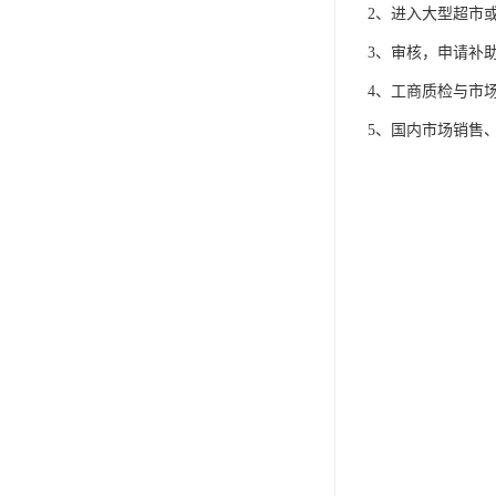
IP防水认证
2、进入大型超市
荣誉证书
3、审核，申请补
4、工商质检与市
CPC认证
5、国内市场销售
CE-EN71认证
MSDS报告
UL报告
UKCA
售后服务体系