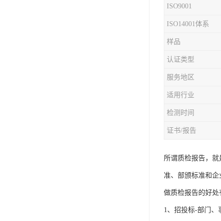
ISO9001
iso9001质量认证
ISO14001体系
质量检测认证
样品
认证类型
WEEE认证
服务地区
ISO13485体系认证
适用行业
IEC62133认证
检测时间
ISO27001安全信息体系
证书/报告
REACH认证
所谓质检报告，就
TS16949汽车行业体系
准、部颁标准和企
BQB认证
做质检报告的好处
三体系认证
1、招投标-部门