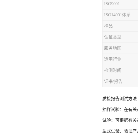
ISO9001
iso9001质量认证
ISO14001体系
质量检测认证
样品
认证类型
WEEE认证
服务地区
ISO13485体系认证
适用行业
IEC62133认证
检测时间
ISO27001安全信息体系
证书/报告
REACH认证
质检报告测试方法
TS16949汽车行业体系
抽样试验：在有关
BQB认证
试验：可根据有关
三体系认证
型式试验：验证产