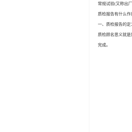
IP防水认证
常规试验(又称出
荣誉证书
质检报告有什么作
一、质检报告的定
CPC认证
质检顾名思义就是
CE-EN71认证
完成。
MSDS报告
UL报告
UKCA
售后服务体系