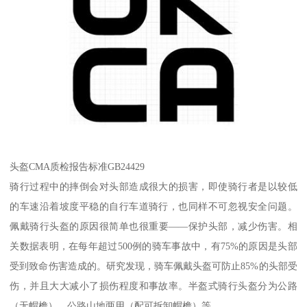
头盔CMA质检报告标准GB24429
骑行过程中的摔倒会对头部造成很大的损害，即使骑行者是以较低
的车速沿着坡度平稳的自行车道骑行，也同样不可忽视安全问题。
佩戴骑行头盔的原因很简单也很重要——保护头部，减少伤害。相
关数据表明，在每年超过500例的骑车事故中，有75%的原因是头部
受到致命伤害造成的。研究发现，骑车佩戴头盔可防止85%的头部受
伤，并且大大减小了损伤程度和事故率。半盔式骑行头盔分为公路
（无帽檐）、公路山地两用（配可拆卸帽檐）等。