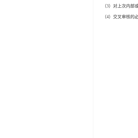
（3）对上次内部
（4）交叉审核的