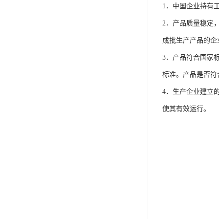
IP防水认证
1．中国企业持有
荣誉证书
2．产品质量稳定
成批生产产品的企
CPC认证
3．产品符合国家
CE-EN71认证
标准。产品是否符
MSDS报告
4．生产企业建立的
UL报告
使其有效运行。
UKCA
售后服务体系