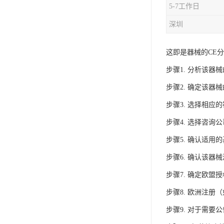
5-7工作日
iso9001质量认证
深圳
质量检测认证
这即是器械的CE
WEEE认证
步骤1. 分析该器
ISO13485体系认证
步骤2. 确定该器
IEC62133认证
步骤3. 选择相应
ISO27001安全信息体系
步骤4. 选择咨询
步骤5. 确认适用
REACH认证
步骤6. 确认该器
TS16949汽车行业体系
步骤7. 确定欧盟
BQB认证
步骤8. 欧洲注册
三体系认证
步骤9. 对于需