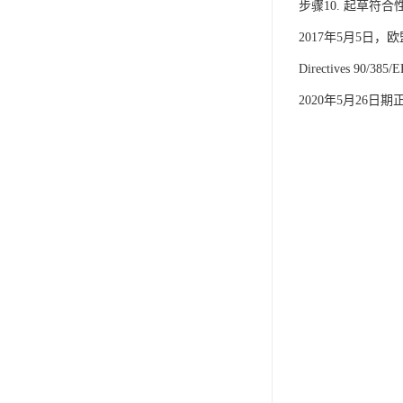
IP防水认证
步骤10. 起草符
2017年5月5日，欧盟（
荣誉证书
Directives 9
CPC认证
2020年5月26日期
CE-EN71认证
MSDS报告
UL报告
UKCA
售后服务体系