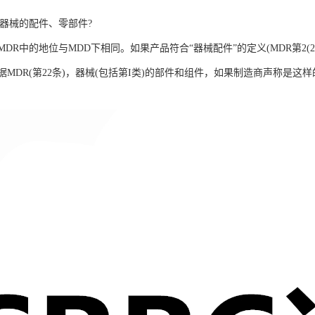
类器械的配件、零部件?
DR中的地位与MDD下相同。如果产品符合“器械配件”的定义(MDR第2(
据MDR(第22条)，器械(包括第I类)的部件和组件，如果制造商声称是