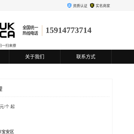
资质认证
实名商家
15914773714
扫一扫来撩
关于我们
联系方式
理
元/个 起
市宝安区