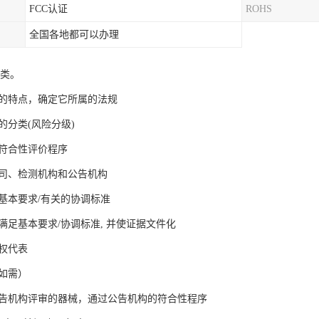
FCC认证
ROHS
全国各地都可以办理
分类。
械的特点，确定它所属的法规
械的分类(风险分级)
的符合性评价程序
公司、检测机构和公告机构
的基本要求/有关的协调标准
械满足基本要求/协调标准, 并使证据文件化
授权代表
（如需）
要公告机构评审的器械，通过公告机构的符合性程序