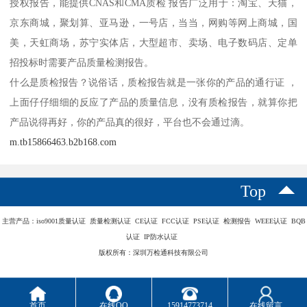
授权报告，能提供CNAS和CMA质检 报告广泛用于：淘宝、天猫，
京东商城，聚划算、亚马逊，一号店，当当，网购等网上商城，国
美，天虹商场，苏宁实体店，大型超市、卖场、电子数码店、定单
招投标时需要产品质量检测报告。
什么是质检报告？说俗话，质检报告就是一张你的产品的通行证 ，
上面仔仔细细的反应了产品的质量信息，没有质检报告，就算你把
产品说得再好，你的产品真的很好，平台也不会通过滴。
m.tb15866463.b2b168.com
Top
主营产品：iso9001质量认证 质量检测认证 CE认证 FCC认证 PSE认证 检测报告 WEEE认证 BQB
认证 IP防水认证
版权所有：深圳万检通科技有限公司
首页
在线QQ
15914773714
在线留言