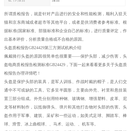
所谓质检报告，就是针对产品进行的安全和性能检测，顺利入驻天
猫和京东商城或者超市等其他平台，或者是供消费者参考标准。根
据标准(国家标准、部颁标准和企业自己的标准)，进行质量评定，作
出基本评价，分析质量合格或不合格的原因。
头盔质检报告GB24429第三方测试机构介绍
佩戴骑行头盔的原因很简单也很重要——保护头部，减少伤害，头
盔电商质检报告检测标准GB24429，下面一起来看看更多关于头盔质
检报告办理详情吧！
头盔是保护头部的装具，是军人训练、作战时戴的帽子，是人们交
通中不可或缺的工具。它多呈半圆形，主要由外壳、衬里和悬挂装
置三部分组成。外壳分别用特种钢、玻璃钢、增强塑料、皮革、尼
龙等材料制作，以抵御弹头、弹片和其他打击物对头部的伤害。头
盔作用于军事、建筑、采矿和一些运动，如美式足球、脚踏车、棒
球、滑雪、冰上曲棍球、、马术、运动、、机车等。