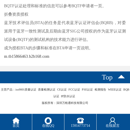
BQTF认证处理和标准的信息可以参考BQTF申请者一页。
折叠资质授权
蓝牙技术评估员(BTA)的任务是代表蓝牙认证评估会(BQRB)，对委
派用于蓝牙一致性测试及后期由蓝牙SIG公司授权的作为蓝牙认证测
试设备(BQTF)的测试机构的技术能力进行评估。
成为授权BTA的步骤和标准在BTA申请一页说明。
m.tb15866463.b2b168.com
Top
主营产品：iso9001质量认证 质量检测认证 CE认证 FCC认证 PSE认证 检测报告 WEEE认证 BQB
认证 IP防水认证
版权所有：深圳万检通科技有限公司
首页
在线QQ
15914773714
在线留言