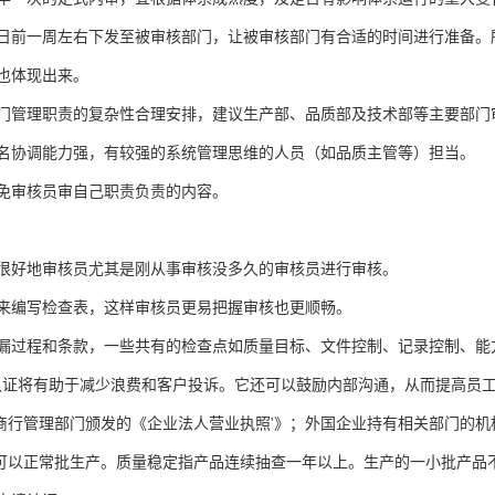
日前一周左右下发至被审核部门，让被审核部门有合适的时间进行准备。
也体现出来。
门管理职责的复杂性合理安排，建议生产部、品质部及技术部等主要部门审
名协调能力强，有较强的系统管理思维的人员（如品质主管等）担当。
免审核员审自己职责负责的内容。
很好地审核员尤其是刚从事审核没多久的审核员进行审核。
来编写检查表，这样审核员更易把握审核也更顺畅。
漏过程和条款，一些共有的检查点如质量目标、文件控制、记录控制、能
01认证将有助于减少浪费和客户投诉。它还可以鼓励内部沟通，从而提高员工
有商行管理部门颁发的《企业法人营业执照'》；外国企业持有相关部门的
，可以正常批生产。质量稳定指产品连续抽查一年以上。生产的一小批产品