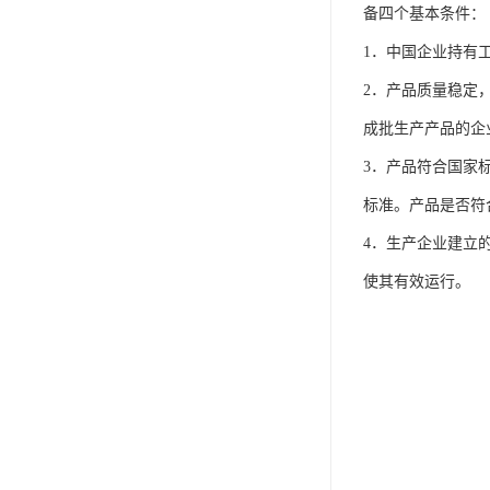
IP防水认证
备四个基本条件：
荣誉证书
1．中国企业持有
2．产品质量稳定
CPC认证
成批生产产品的企
CE-EN71认证
3．产品符合国家
MSDS报告
标准。产品是否符
UL报告
4．生产企业建立的
UKCA
使其有效运行。
售后服务体系