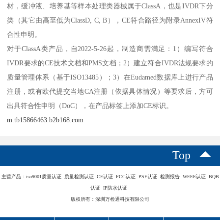
材，缓冲液、培养基等样本处理类器械属于ClassA，也是IVDR下分
类（其它由高至低为ClassD, C, B），CE符合路径为附录AnnexIV符
合性申明。
对于ClassA类产品，自2022-5-26起，制造商需满足：1）编写符合
IVDR要求的CE技术文档和PMS文档；2）建立符合IVDR法规要求的
质量管理体系（基于ISO13485）；3）在Eudamed数据库上进行产品
注册，或有欧代提交当地CA注册（依据具体情况）等要求后，方可
出具符合性申明（DoC），在产品标签上添加CE标识。
m.tb15866463.b2b168.com
Top
主营产品：iso9001质量认证 质量检测认证 CE认证 FCC认证 PSE认证 检测报告 WEEE认证 BQB
认证 IP防水认证
版权所有：深圳万检通科技有限公司