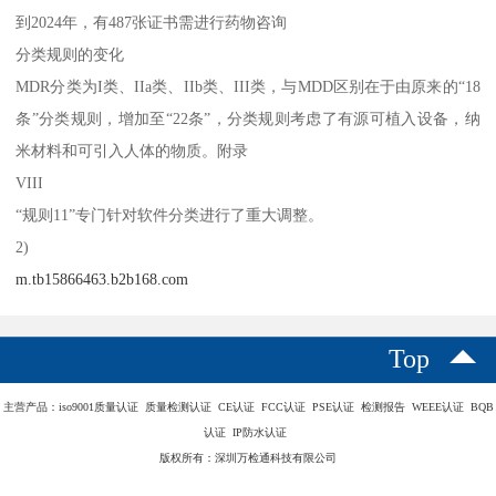
到2024年，有487张证书需进行药物咨询
分类规则的变化
MDR分类为I类、IIa类、IIb类、III类，与MDD区别在于由原来的“18
条”分类规则，增加至“22条”，分类规则考虑了有源可植入设备，纳
米材料和可引入人体的物质。附录
VIII
“规则11”专门针对软件分类进行了重大调整。
2)
m.tb15866463.b2b168.com
Top
主营产品：iso9001质量认证 质量检测认证 CE认证 FCC认证 PSE认证 检测报告 WEEE认证 BQB
认证 IP防水认证
版权所有：深圳万检通科技有限公司