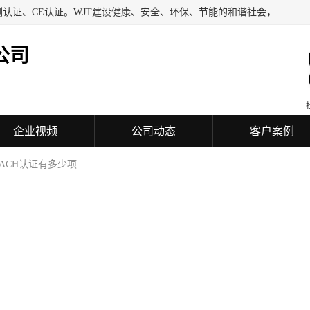
深圳万检通科技有限公司专业从事iso9001质量认证、质量检测认证、CE认证。WJT建设健康、安全、环保、节能的和谐社会，力图在检验、鉴定、测试及认证领域成为受人信赖的机构。
公司
企业视频
公司动态
客户案例
EACH认证有多少项