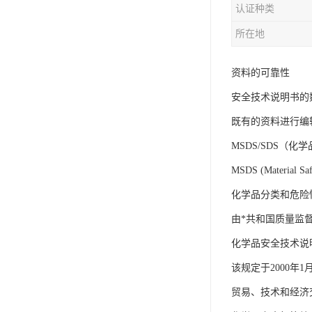
认证种类
iso9001质量认证
所在地
质量检测认证
资料的可靠性
WEEE认证
安全技术说明书的
ISO13485体系认证
既有的资料进行编
IEC62133认证
MSDS/SDS（化
ISO27001安全信息体系
MSDS (Mater
化学品分类和危险性公示
REACH认证
由*共和国质量监
TS16949汽车行业体系
化学品安全技术说明书编
BQB认证
该规定于2000年
三体系认证
贸易、技术和经济