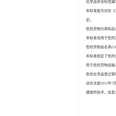
IP防水认证
化学品安全标签编写规定
本标准是为对应《
荣誉证书
定。
CPC认证
危险货物分类和品名编号
CE-EN71认证
本标准适用于危险
MSDS报告
危险货物品名表(GB 1
UL报告
本标准规定了危险
UKCA
用于危险货物运输
危险化学品登记管
售后服务体系
该办法是2012
援提供技术、信息