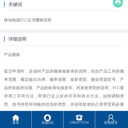
关键词
移动电源FCC证书哪家优势
详细说明
产品规格
提交申请时，必须对产品的规格做基本的说明，包括产品工作的频
率范围、额定输出功率、频率容限、发射类型、微处理器型号、产
品所依据的法规、产品的标准化描述等。对发射类型的说明，FCC要
求用三字符方法，即用已定义好的字符和表示方法，说明调制类
型、信号特性和传输的信息的类型，并说明发射的占用带宽和必要
带宽。占用带宽是指发射的总平均功率的99%所占用的带宽，且要求
低频率以下和高频率以上部分所占的功率均为0.5%，对于多信道频
首页
在线QQ
15914773714
在线留言