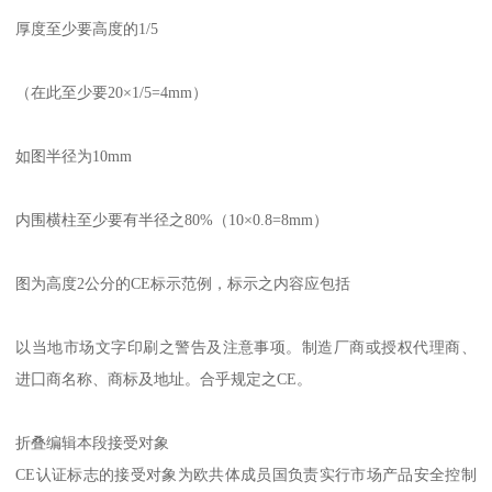
厚度至少要高度的1/5
（在此至少要20×1/5=4mm）
如图半径为10mm
内围横柱至少要有半径之80%（10×0.8=8mm）
图为高度2公分的CE标示范例，标示之内容应包括
以当地市场文字印刷之警告及注意事项。制造厂商或授权代理商、
进囗商名称、商标及地址。合乎规定之CE。
折叠编辑本段接受对象
CE认证标志的接受对象为欧共体成员国负责实行市场产品安全控制