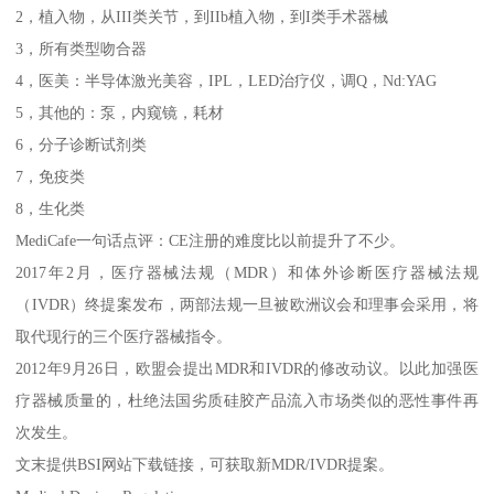
2，植入物，从III类关节，到IIb植入物，到I类手术器械
3，所有类型吻合器
4，医美：半导体激光美容，IPL，LED治疗仪，调Q，Nd:YAG
5，其他的：泵，内窥镜，耗材
6，分子诊断试剂类
7，免疫类
8，生化类
MediCafe一句话点评：CE注册的难度比以前提升了不少。
2017年2月，医疗器械法规（MDR）和体外诊断医疗器械法规
（IVDR）终提案发布，两部法规一旦被欧洲议会和理事会采用，将
取代现行的三个医疗器械指令。
2012年9月26日，欧盟会提出MDR和IVDR的修改动议。以此加强医
疗器械质量的，杜绝法国劣质硅胶产品流入市场类似的恶性事件再
次发生。
文末提供BSI网站下载链接，可获取新MDR/IVDR提案。