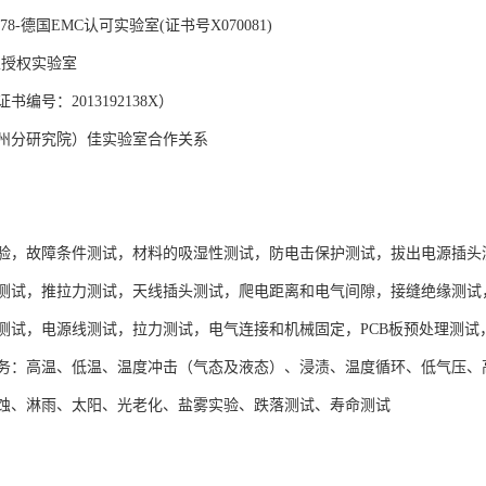
8-德国EMC认可实验室(证书号X070081)
家授权实验室
编号：2013192138X）
州分研究院）佳实验室合作关系
项目:
验，故障条件测试，材料的吸湿性测试，防电击保护测试，拔出电源插头
测试，推拉力测试，天线插头测试，爬电距离和电气间隙，接缝绝缘测试
测试，电源线测试，拉力测试，电气连接和机械固定，PCB板预处理测
务：高温、低温、温度冲击（气态及液态）、浸渍、温度循环、低气压、
蚀、淋雨、太阳、光老化、盐雾实验、跌落测试、寿命测试