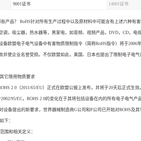
9001证书
14001证书
涉及那些产品？ RoHS针对所有生产过程中以及原材料中可能含有上述六
空调，吸尘器，热水器等，黑家电，如音频、视频产品，DVD，CD，电
设备欧盟电子电气设备中有害物质限制指令（简称RoHS指令）将于2006
款并使企业名誉受损。不仅欧盟如此，美国、日本也提出了限制电子电气
0与其它限用物质要求
，ROHS 2.0（2011/65/EU）正式在欧盟公报上发布，并将于20天后正式生效
令2002/95/EC，ROHS 2.0的变化在于其将包括设备在内的所有电子电
 2.0对设备提出的新要求，世界器械制造商G公司和P公司已开始对ROHS
容如下：
控范围和相关定义：