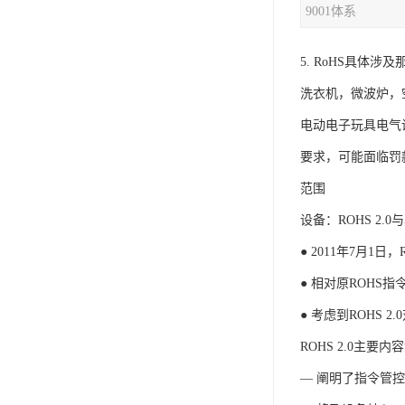
9001体系
iso9001质量认证
5. RoHS具体
质量检测认证
洗衣机，微波炉，
WEEE认证
电动电子玩具电气
ISO13485体系认证
要求，可能面临罚
IEC62133认证
范围
设备：ROHS 2.
ISO27001安全信息体系
● 2011年7月1日
REACH认证
● 相对原ROHS指
TS16949汽车行业体系
● 考虑到ROHS
BQB认证
ROHS 2.0主要内
三体系认证
— 阐明了指令管