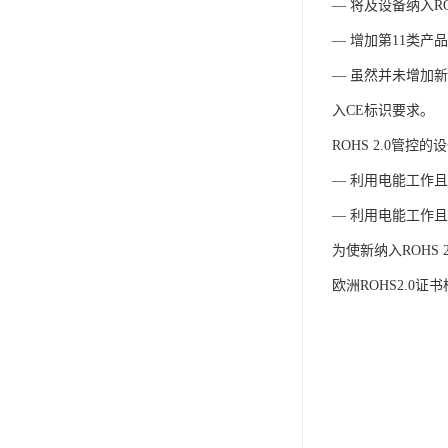
IP防水认证
— 将及设备纳入R
— 增加第11类产
荣誉证书
— 虽然并未增加新
CPC认证
入CE标识要求。
CE-EN71认证
ROHS 2.0管控
MSDS报告
— 利用电能工作且符
UL报告
— 利用电能工作且
UKCA
为使新纳入ROHS
欧洲ROHS2.0证书样
售后服务体系