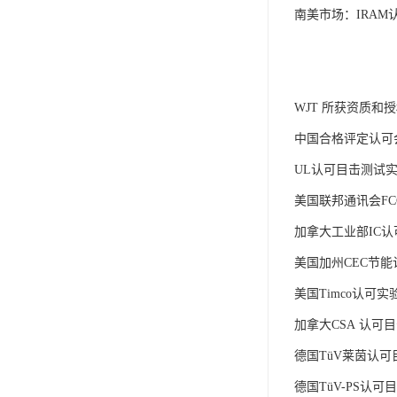
南美市场：IRAM
WJT 所获资质和
中国合格评定认可会C
UL认可目击测试实验室
美国联邦通讯会FCC
加拿大工业部IC认可
美国加州CEC节能
美国Timco认可实验
加拿大CSA 认可
德国TüV莱茵认可
德国TüV-PS认