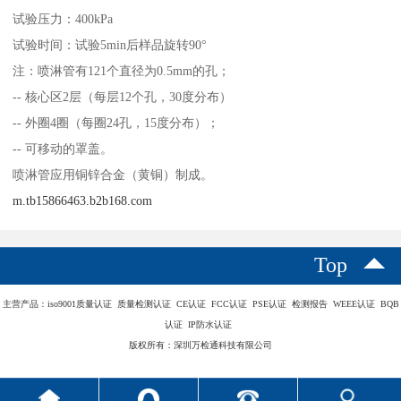
试验压力：400kPa
试验时间：试验5min后样品旋转90°
注：喷淋管有121个直径为0.5mm的孔；
-- 核心区2层（每层12个孔，30度分布）
-- 外圈4圈（每圈24孔，15度分布）；
-- 可移动的罩盖。
喷淋管应用铜锌合金（黄铜）制成。
m.tb15866463.b2b168.com
Top
主营产品：iso9001质量认证 质量检测认证 CE认证 FCC认证 PSE认证 检测报告 WEEE认证 BQB
认证 IP防水认证
版权所有：深圳万检通科技有限公司