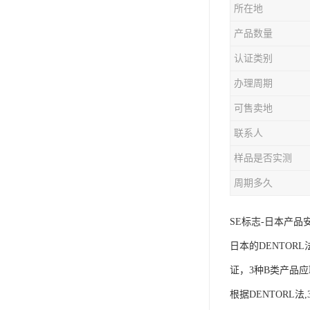
所在地
iso9001质量认证
产品数量
质量检测认证
认证类别
办理周期
WEEE认证
可售卖地
ISO13485体系认证
联系人
IEC62133认证
样品是否实测
ISO27001安全信息体系
周期多久
REACH认证
SE标志-日本产品
TS16949汽车行业体系
日本的DENTOR
BQB认证
证，3种B类产品应
三体系认证
根据DENTORL法,