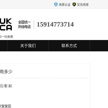
资质认证
实名商家
15914773714
扫一扫来撩
关于我们
联系方式
费用多少
元/套 起
市宝安区