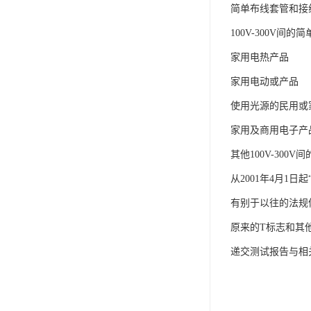
IP防水认证
简单布线套管和接
荣誉证书
100V-300V间的
家用电热产品
CPC认证
家用电动或产品
CE-EN71认证
使用光源的民用或
MSDS报告
家用及商用电子产
UL报告
其他100V-300V
UKCA
从2001年4月1日
售后服务体系
有别于以往的法规
原来的T标志和其
递交测试报告与相