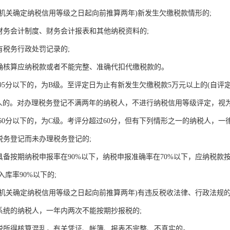
务机关确定纳税信用等级之日起向前推算两年)新发生欠缴税款情形的;
送财务会计制度、财务会计报表和其他纳税资料的;
有税务行政处罚记录的;
准确核算应纳税款或者不能完整、准确代扣代缴税款的。
上95分以下的，为B级。至评定日为止有新发生欠缴税款5万元以上的(自
人的。对办理税务登记不满两年的纳税人，不进行纳税信用等级评定，视
60分以下的，为C级。考评分超过60分，但有下列情形之一的纳税人，一律
税务登记而未办理税务登记的;
具备按期纳税申报率在90%以下，纳税申报准确率在70%以下，应纳税款按
库率90%以下的;
税务机关确定纳税信用等级之日起向前推算两年)有违反税收法律、行政法规
控系统的纳税人，一年内两次不能按期抄报税的;
应税所得核算混乱，有关凭证、帐簿、报表不完整、不真实的。