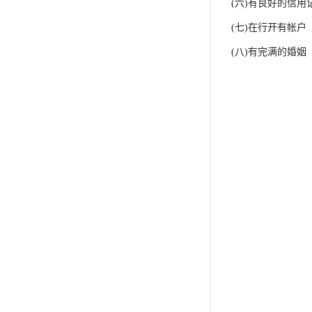
(六)有良好的信用
(七)在行开有帐户
(八)有完满的婚姻