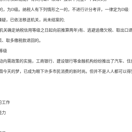
下的，为D级。纳税人有下列情形之一的，不进行计分考评，一律定为D级:
罪嫌疑，已依法移送机关，尚未结案的;
税务机关确定纳税信用等级之日起向前推算两年)有、逃避追缴欠税、取出口
政策、取多缴税款退回的。
等级
动内需政策的实施，工商银行、建设银行等金融机构纷纷推出了汽车、住
圆今天的梦，已成为眼下许多市民消费的新时尚。但并不是人人都可以得
的工作
能力