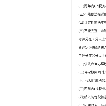
(二)两年内(指税
iso9001质量认证
(三)不能依法报
质量检测认证
(四)评定期前两年
WEEE认证
(五)不能完整、
ISO13485体系认证
考评分在60分以
备评定为B级纳税
IEC62133认证
考评分在20分以上
ISO27001安全信息体系
(一)依法应当办理
REACH认证
(二)评定期内同时
TS16949汽车行业体系
下，代扣代缴税款入
BQB认证
(三)两年内(指
三体系认证
(四)纳入防伪税
(五)应税收入、