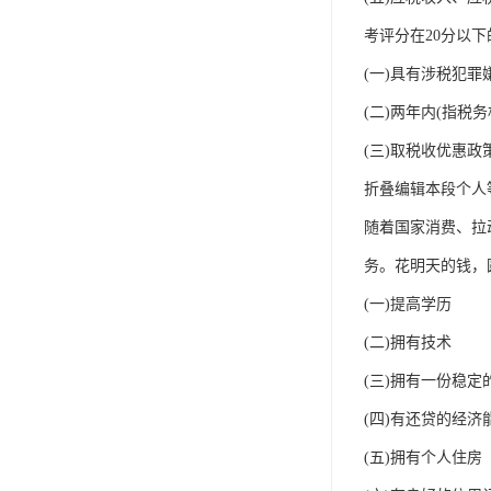
IP防水认证
考评分在20分以
荣誉证书
(一)具有涉税犯
CPC认证
(二)两年内(指
CE-EN71认证
(三)取税收优惠
MSDS报告
折叠编辑本段个人
UL报告
随着国家消费、拉
务。花明天的钱，
UKCA
(一)提高学历
售后服务体系
(二)拥有技术
(三)拥有一份稳定
(四)有还贷的经济
(五)拥有个人住房