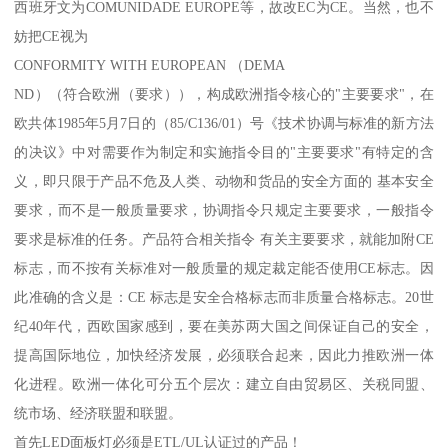
西班牙文为COMUNIDADE EUROPE等，故改EC为CE。当然，也不
妨把CE视为
CONFORMITY WITH EUROPEAN （DEMA
ND）（符合欧洲（要求）），构成欧洲指令核心的"主要要求"，在
欧共体1985年5月7日的（85/C136/01）号《技术协调与标准的新方法
的决议》中对需要作为制定和实施指令目的"主要要求"有特定的含
义，即只限于产品不危及人类、动物和货品的安全方面的 基本安全
要求，而不是一般质量要求，协调指令只规定主要要求，一般指令
要求是标准的任务。产品符合相关指令 有关主要要求，就能加附CE
标志，而不按有关标准对一般质量的规定裁定能否使用CE标志。因
此准确的含义是：CE 标志是安全合格标志而非质量合格标志。20世
纪40年代，西欧国家感到，要在美苏两大国之间保证自己的安全，
提高国际地位，加快经济发展，必须联合起来，因此力推欧洲一体
化进程。欧洲一体化可分五个层次：建立自由贸易区、关税同盟、
统市场、经济联盟和联盟。
首先LED面板灯必须是ETL/UL认证过的产品！