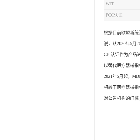
WJT
iso9001质量认证
FCC认证
质量检测认证
根据目前欧盟新统计
WEEE认证
说，从2020年5
ISO13485体系认证
CE 认证作为产品
IEC62133认证
以替代医疗器械指令M
ISO27001安全信息体系
2021年5月起，M
相较于医疗器械指
REACH认证
对公告机构的门槛
TS16949汽车行业体系
BQB认证
三体系认证