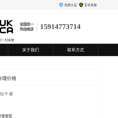
资质认证
实名商家
15914773714
扫一扫来撩
关于我们
联系方式
办理价格
元/个 起
市宝安区