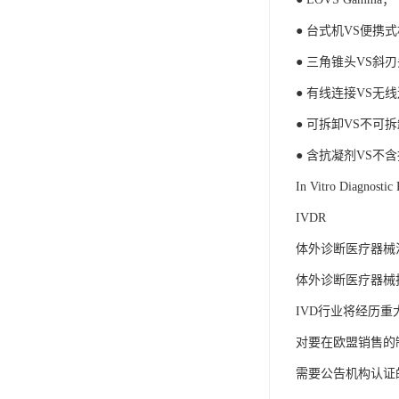
● 台式机VS便携
● 三角锥头VS斜
● 有线连接VS无
● 可拆卸VS不可
● 含抗凝剂VS不
In Vitro Diagnostic 
IVDR
体外诊断医疗器械
体外诊断医疗器械指令
IVD行业将经历
对要在欧盟销售的
需要公告机构认证