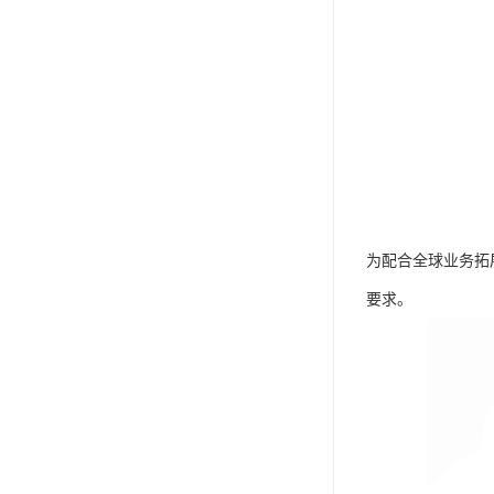
IP防水认证
荣誉证书
CPC认证
CE-EN71认证
MSDS报告
UL报告
为配合全球业务拓
UKCA
要求。
售后服务体系