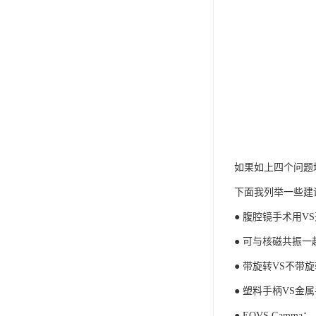
如果如上四个问题均为
下面我列举一些建议分
● 腹腔镜手术用V
● 可与核磁共振
● 带旋转VS不带
● 塑料手柄VS金
● EOVS Gamma；