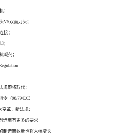
式机；
刃头VS双面刀头；
线连接；
拆卸；
含抗凝剂；
Regulation
法规即将取代：
（98/79/EC）
重大变革，新法规：
制造商有更多的要求
的制造商数量也将大幅增长