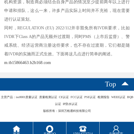
机构资源，制造商必须结合自身产品的情况至少提前两年以上进行
申请和排队，这么一来，许多产品实际上时间并不充裕，现在需要
进行认证策划。
同时，REGULATION (EU) 2022/112并非豁免所有IVDR要求，比如
IVDR下Class A的产品无额外过渡期，同时PMS（上市后监督）、警
戒系统、经济运营商注册这些要求，也不存在过渡期，它们都是随
着IVDR的实施而正式生效。下面将这几点进行简单的阐述。
m.tb15866463.b2b168.com
Top
主营产品：iso9001质量认证 质量检测认证 CE认证 FCC认证 PSE认证 检测报告 WEEE认证 BQB
认证 IP防水认证
版权所有：深圳万检通科技有限公司
首页
在线QQ
15914773714
在线留言