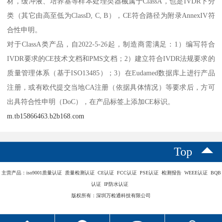
材，缓冲液、培养基等样本处理类器械属于ClassA，也是IVDR下分
类（其它由高至低为ClassD, C, B），CE符合路径为附录AnnexIV符
合性申明。
对于ClassA类产品，自2022-5-26起，制造商需满足：1）编写符合
IVDR要求的CE技术文档和PMS文档；2）建立符合IVDR法规要求的
质量管理体系（基于ISO13485）；3）在Eudamed数据库上进行产品
注册，或有欧代提交当地CA注册（依据具体情况）等要求后，方可
出具符合性申明（DoC），在产品标签上添加CE标识。
m.tb15866463.b2b168.com
Top
主营产品：iso9001质量认证 质量检测认证 CE认证 FCC认证 PSE认证 检测报告 WEEE认证 BQB
认证 IP防水认证
版权所有：深圳万检通科技有限公司