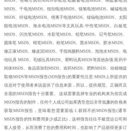
MSDS、苍蝇引诱剂MSDS等电池:铅酸蓄电池MSDS、钠硫蓄电池
MSDS、干电池MSDS、纽扣电池MSDS、镍氢电池MSDS、碱锰电池
MSDS、锌锰电池MSDS、锂离子电池MSDS、镍镉电池MSDS、太阳
能电池MSDS、海水电池MSDS等文具玩具:中性笔MSDS、白板笔
MSDS、闪光笔MSDS、水彩笔MSDS、铅笔MSDS、记号笔MSDS、
圆珠笔 MSDS、蜡笔MSDS、粉笔MSDS、墨水MSDS、胶水MSDS、
修正液MSDS、橡皮泥MSDS、手指画颜料MSDS、泡泡水MSDS、电
动玩具 MSDS、毛绒玩具MSDS、塑料玩具MSDS等其他杂项:医药中
间体MSDS、食品添加剂MSDS、农药MSDS、肥料MSDS、动植物提
取物MSDS等MSDS报告(SDS报告)的重要性注意:MSDS上所提供的
信息对于使用者来说提供了信息来源，所以，提供规范、正确而且
全面的MSDS报告十分重要。 这就需要选择专业的机构来为你完成
MSDS报告的制作，任何个人或公司如果诱导您以非常低廉的价格来
获取MSDS报告，意味着您需要面临:1.获得不的MSDS报告(通常
MSDS报告的性和费用多少成正比)，这样报告往往不被货运公司和
客人接受，从而浪费了您的费用和时间，也影响了产品获得更多订