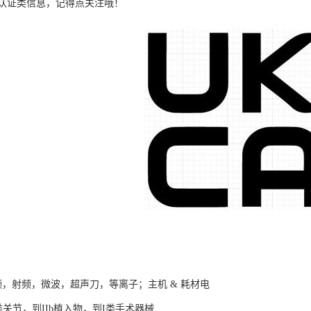
认证类信息，记得点关注哦！
频，射频，微波，超声刀，等离子；主机 & 耗材电
I类关节，到IIb植入物，到I类手术器械