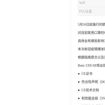
WJT
iso9001质量认证
FCC认证
质量检测认证
5月26日起施行的
WEEE认证
对目前医用口罩的
ISO13485体系认证
具体会有哪些影响
IEC62133认证
本次新冠疫情爆发
ISO27001安全信息体系
根据指南原文以及
Basic UDI-D
REACH认证
● CE证书
TS16949汽车行业体系
● 符合性声明（D
BQB认证
● CE技术文档
三体系认证
● 和性能总结（SS