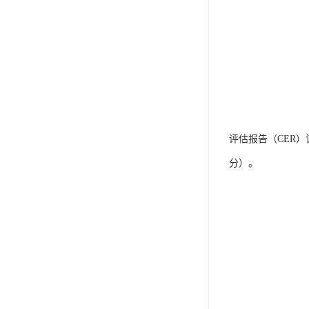
IP防水认证
荣誉证书
CPC认证
CE-EN71认证
MSDS报告
评估报告（CER）
UL报告
分）。
UKCA
售后服务体系