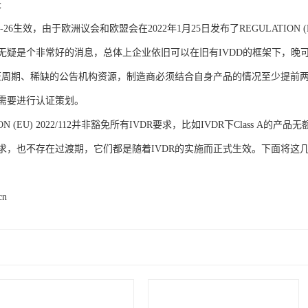
长
-5-26生效，由于欧洲议会和欧盟会在2022年1月25日发布了REGULATION (
疑是个非常好的消息，总体上企业依旧可以在旧有IVDD的框架下，晚可以销售
认证周期、稀缺的公告机构资源，制造商必须结合自身产品的情况至少提前
需要进行认证策划。
ION (EU) 2022/112并非豁免所有IVDR要求，比如IVDR下Class
求，也不存在过渡期，它们都是随着IVDR的实施而正式生效。下面将这
cn