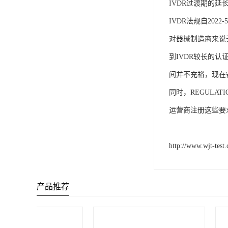
IVDR过渡期的延
IVDR法规自2022
对器械制造商来说无
到IVDR较长的
间并不充裕，现在
同时，REGULAT
运营商注册这些要
http://www.wjt-test.
产品推荐