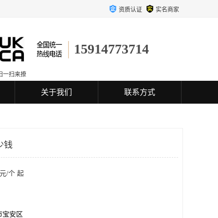
资质认证
实名商家
15914773714
扫一扫来撩
关于我们
联系方式
少钱
元/个 起
市宝安区