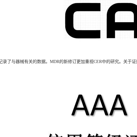
记录了与器械有关的数据。MDR的新修订更加重视CER中的研究。关于证据