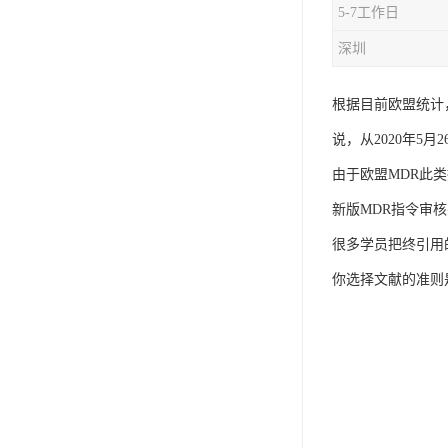
5-7工作日
iso9001质量认证
深圳
质量检测认证
根据目前欧盟统计，
WEEE认证
说，从2020年5
ISO13485体系认证
由于欧盟MDR此类
IEC62133认证
新版MDR指令审
ISO27001安全信息体系
很多学员把终引用
你选择文献的准则
REACH认证
TS16949汽车行业体系
BQB认证
三体系认证