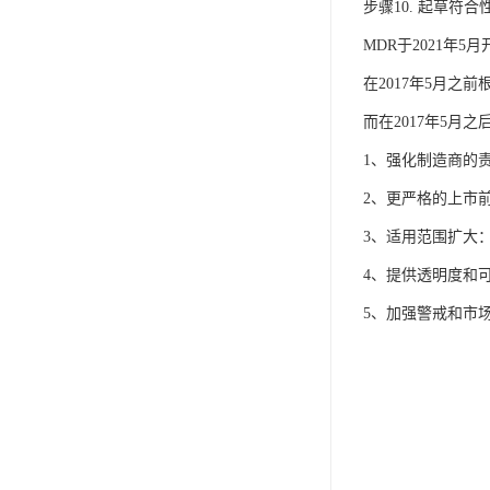
IP防水认证
步骤10. 起草符
MDR于2021年
荣誉证书
在2017年5月之
CPC认证
而在2017年5月
CE-EN71认证
1、强化制造商的责
MSDS报告
2、更严格的上市
UL报告
3、适用范围扩大
UKCA
4、提供透明度和可
5、加强警戒和市
售后服务体系