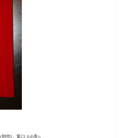
，第23.1(d)条)。