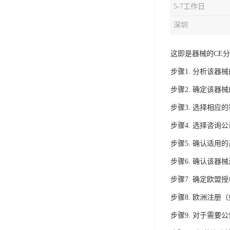
5-7工作日
iso9001质量认证
深圳
质量检测认证
这即是器械的CE
WEEE认证
步骤1. 分析该器
ISO13485体系认证
步骤2. 确定该器
IEC62133认证
步骤3. 选择相应
ISO27001安全信息体系
步骤4. 选择咨询
步骤5. 确认适用
REACH认证
步骤6. 确认该器
TS16949汽车行业体系
步骤7. 确定欧盟
BQB认证
步骤8. 欧洲注册
三体系认证
步骤9. 对于需