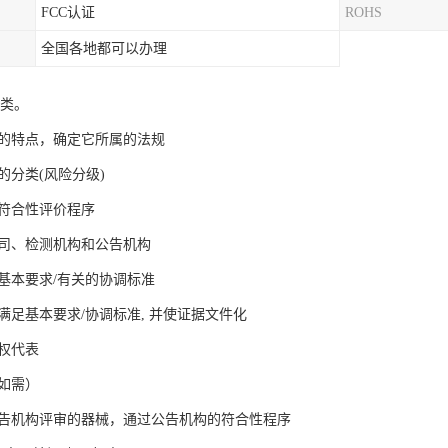
FCC认证
ROHS
全国各地都可以办理
分类。
械的特点，确定它所属的法规
械的分类(风险分级)
的符合性评价程序
公司、检测机构和公告机构
的基本要求/有关的协调标准
械满足基本要求/协调标准, 并使证据文件化
授权代表
（如需）
要公告机构评审的器械，通过公告机构的符合性程序