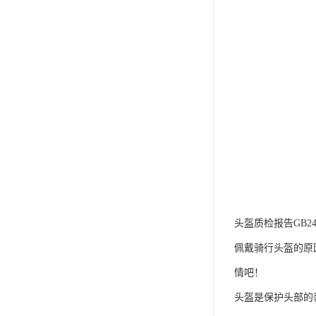
头盔质检报告GB2
佩戴骑行头盔的原
情吧！
头盔是保护头部的