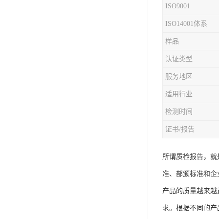
ISO9001
iso9001质量认证
ISO14001体系
质量检测认证
样品
认证类型
WEEE认证
服务地区
ISO13485体系认证
适用行业
IEC62133认证
检测时间
ISO27001安全信息体系
证书/报告
REACH认证
所谓质检报告，就
TS16949汽车行业体系
准、部颁标准和企
BQB认证
产品的质量越来越
三体系认证
求。根据不同的产