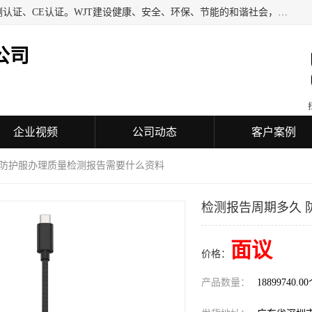
深圳万检通科技有限公司专业从事iso9001质量认证、质量检测认证、CE认证。WJT建设健康、安全、环保、节能的和谐社会，力图在检验、鉴定、测试及认证领域成为受人信赖的机构。
公司
企业视频
公司动态
客户案例
 防护服办理质量检测报告需要什么资料
检测报告周期多久 
面议
价格：
产品数量：
18899740.0