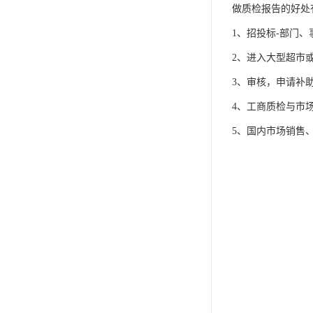
IP防水认证
做质检报告的好处
荣誉证书
1、招投标-部门
2、进入大型超市
CPC认证
3、审核，申请补
CE-EN71认证
4、工商质检与市
MSDS报告
5、国内市场销售
UL报告
UKCA
售后服务体系