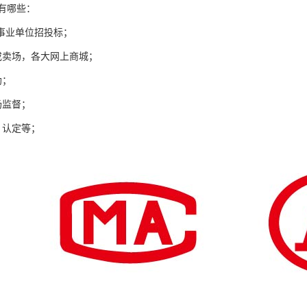
有哪些：
、事业单位招投标；
或卖场，各大网上商城；
助；
场监督；
、认定等；