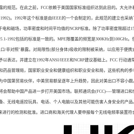
露的规范。在此之前，FCC依赖于美国国家标准组织达到此目的。大允许暴露
 C95.1-1992)。1992年这个标准是由IEEE的一个会制定的，此规范的
于电和磁场，功率密度和时间平均值的NCRP标准。除了功率密度限超过15
E C95.1-1992包括的标准是一致的。MPE限覆盖的频宽是300KHz到10
人口/非对照"暴露。对局限性(部分身体)吸收的限制被采纳，以应用于便
以表达，并建立在1992年ANSI/IEEE和NCRP建议基础上。FCC 
和药品管理局，国家职业安全和健康组织和职业安全和局，这些机构的参与
为中国第贸易伙伴，中美贸易额呈逐年上升趋势，因此对美出口不容小觑
将会帮助中国产品进一步打开美国市场。联邦通讯会(FCC)----管理进
备、无线电遥控玩具、电话、个人电脑以及其他可能伤害人身安全的产品
准来进行的检测和批准。进口商和海关代理人要申报每个无线电频率装置符合