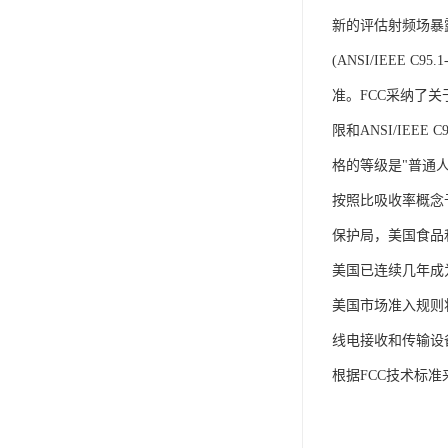
新的评估射频场暴
iso9001质量认证
(ANSI/IEEE
质量检测认证
准。FCC采纳了关
WEEE认证
限和ANSI/IEE
ISO13485体系认证
格的等级是"普通
按照比吸收率概念予
IEC62133认证
保护局，美国食品
ISO27001安全信息体系
美国已连续几年成
REACH认证
美国市场准入规则
TS16949汽车行业体系
线电接收和传输设
BQB认证
根据FCC技术标
三体系认证