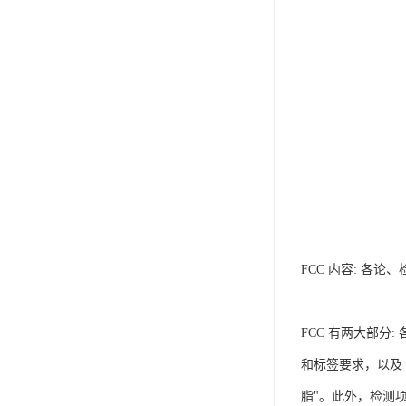
IP防水认证
荣誉证书
CPC认证
CE-EN71认证
MSDS报告
UL报告
UKCA
售后服务体系
FCC 内容: 各论
FCC 有两大部分
和标签要求，以及 
脂"。此外，检测