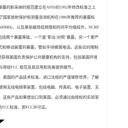
的新采纳的规范建立在ANSI的1992年修改标准之上
建立也采纳了国家放射保护和测量咨询机构在1986年推荐的暴露标
00MHz，以及某些磁场低频限和时间平均值段外，NCRP
0GHz。包括两个暴露等级，一个是"职业/对照"暴露，另一个更严
携式和移动装置的暴露，譬如手持蜂窝电话。这些近的限制
行动通常获得美国负责保护公共健康机构的支持，包括美国环境
将给FCC 规范及其应用和完善提供细节。
。美国的产品技术标准、进口法规的严谨堪称世界，了解
口和使用无线电频率装置，包括电脑、传真机、电子装置、无
。这些产品如果想出口到美国，必须通过由授权的实验室
FCC标准，即FCC许可证。